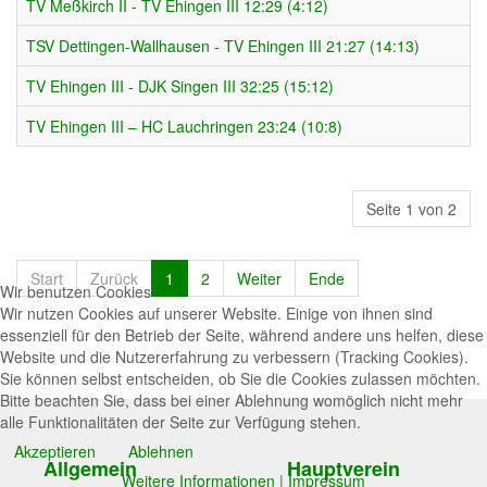
TV Meßkirch II - TV Ehingen III 12:29 (4:12)
TSV Dettingen-Wallhausen - TV Ehingen III 21:27 (14:13)
TV Ehingen III - DJK Singen III 32:25 (15:12)
TV Ehingen III – HC Lauchringen 23:24 (10:8)
Seite 1 von 2
Start
Zurück
1
2
Weiter
Ende
Wir benutzen Cookies
Wir nutzen Cookies auf unserer Website. Einige von ihnen sind
essenziell für den Betrieb der Seite, während andere uns helfen, diese
Website und die Nutzererfahrung zu verbessern (Tracking Cookies).
Sie können selbst entscheiden, ob Sie die Cookies zulassen möchten.
Bitte beachten Sie, dass bei einer Ablehnung womöglich nicht mehr
alle Funktionalitäten der Seite zur Verfügung stehen.
Akzeptieren
Ablehnen
Allgemein
Hauptverein
Weitere Informationen
|
Impressum