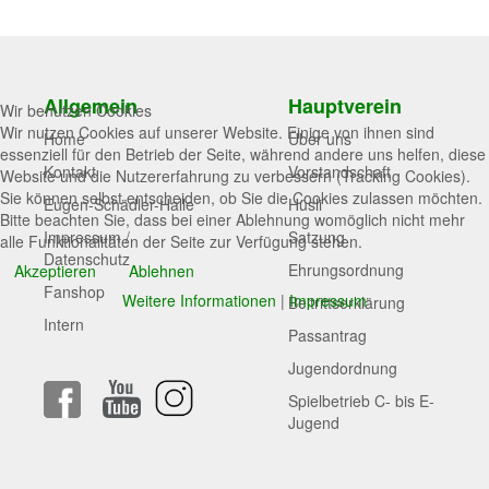
Allgemein
Hauptverein
Wir benutzen Cookies
Wir nutzen Cookies auf unserer Website. Einige von ihnen sind
Home
Über uns
essenziell für den Betrieb der Seite, während andere uns helfen, diese
Kontakt
Vorstandschaft
Website und die Nutzererfahrung zu verbessern (Tracking Cookies).
Sie können selbst entscheiden, ob Sie die Cookies zulassen möchten.
Eugen-Schädler-Halle
Hüsli
Bitte beachten Sie, dass bei einer Ablehnung womöglich nicht mehr
Impressum /
Satzung
alle Funktionalitäten der Seite zur Verfügung stehen.
Datenschutz
Ehrungsordnung
Akzeptieren
Ablehnen
Fanshop
Weitere Informationen
|
Impressum
Beitrittserklärung
Intern
Passantrag
Jugendordnung
Spielbetrieb C- bis E-
Jugend