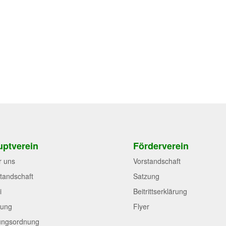
ptverein
Förderverein
r uns
Vorstandschaft
tandschaft
Satzung
i
Beitrittserklärung
zung
Flyer
ungsordnung